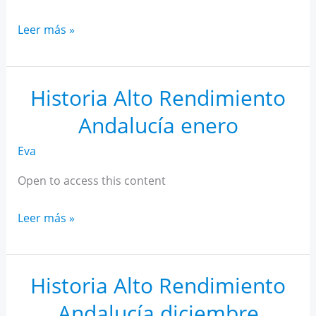
Historia
Leer más »
Alto
Rendimiento
Andalucía
Historia Alto Rendimiento
febrero
Andalucía enero
Eva
Open to access this content
Historia
Leer más »
Alto
Rendimiento
Andalucía
Historia Alto Rendimiento
enero
Andalucía diciembre