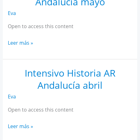
Andalucía mayo
Eva
Open to access this content
Intensivo
Leer más »
Historia
AR
Andalucía
Intensivo Historia AR
mayo
Andalucía abril
Eva
Open to access this content
Intensivo
Leer más »
Historia