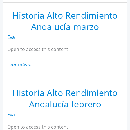
AR
Andalucía
Historia Alto Rendimiento
abril
Andalucía marzo
Eva
Open to access this content
Historia
Leer más »
Alto
Rendimiento
Andalucía
Historia Alto Rendimiento
marzo
Andalucía febrero
Eva
Open to access this content