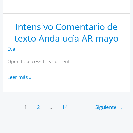
IA
para
estudiantes
Intensivo Comentario de
texto Andalucía AR mayo
Eva
Open to access this content
Intensivo
Leer más »
Comentario
de
texto
1
2
…
14
Siguiente
→
Andalucía
AR
mayo