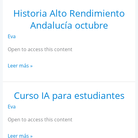
Rendimiento
Andalucía
Historia Alto Rendimiento
noviembre
Andalucía octubre
Eva
Open to access this content
Historia
Leer más »
Alto
Rendimiento
Andalucía
Curso IA para estudiantes
octubre
Eva
Open to access this content
Curso
Leer más »