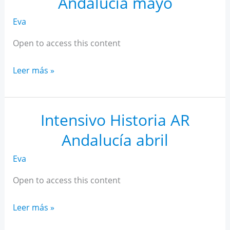
Andalucía mayo
Eva
Open to access this content
Intensivo
Leer más »
Historia
AR
Andalucía
Intensivo Historia AR
mayo
Andalucía abril
Eva
Open to access this content
Intensivo
Leer más »
Historia