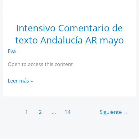
IA
para
estudiantes
Intensivo Comentario de
texto Andalucía AR mayo
Eva
Open to access this content
Intensivo
Leer más »
Comentario
de
texto
1
2
…
14
Siguiente
→
Andalucía
AR
mayo