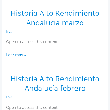
AR
Andalucía
Historia Alto Rendimiento
abril
Andalucía marzo
Eva
Open to access this content
Historia
Leer más »
Alto
Rendimiento
Andalucía
Historia Alto Rendimiento
marzo
Andalucía febrero
Eva
Open to access this content