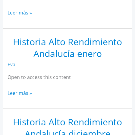
Historia
Leer más »
Alto
Rendimiento
Andalucía
Historia Alto Rendimiento
febrero
Andalucía enero
Eva
Open to access this content
Historia
Leer más »
Alto
Rendimiento
Andalucía
Historia Alto Rendimiento
enero
Andalucía diciembre