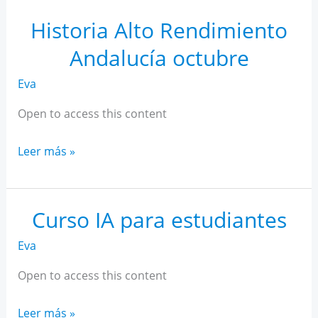
Rendimiento
Andalucía
Historia Alto Rendimiento
noviembre
Andalucía octubre
Eva
Open to access this content
Historia
Leer más »
Alto
Rendimiento
Andalucía
Curso IA para estudiantes
octubre
Eva
Open to access this content
Curso
Leer más »