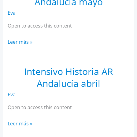
Andalucía mayo
Eva
Open to access this content
Intensivo
Leer más »
Historia
AR
Andalucía
Intensivo Historia AR
mayo
Andalucía abril
Eva
Open to access this content
Intensivo
Leer más »
Historia