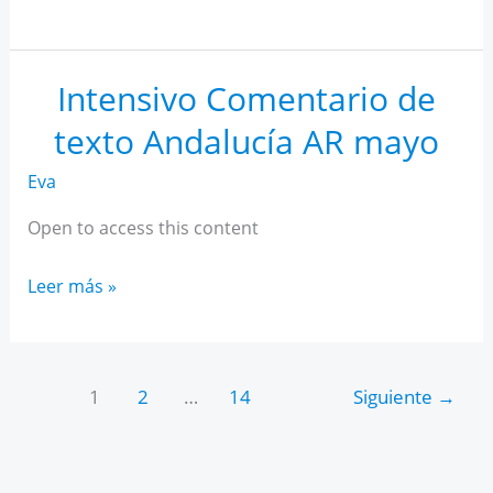
IA
para
estudiantes
Intensivo Comentario de
texto Andalucía AR mayo
Eva
Open to access this content
Intensivo
Leer más »
Comentario
de
texto
1
2
…
14
Siguiente
→
Andalucía
AR
mayo