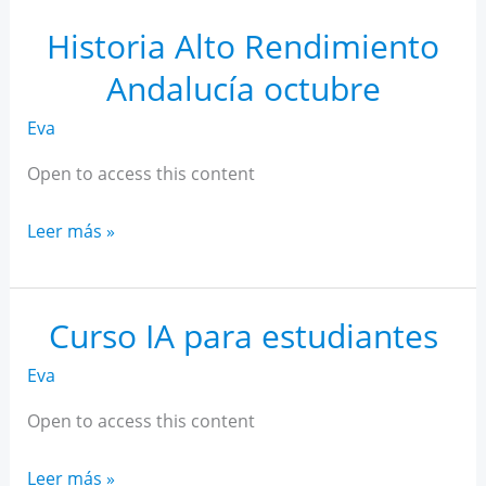
Rendimiento
Andalucía
Historia Alto Rendimiento
noviembre
Andalucía octubre
Eva
Open to access this content
Historia
Leer más »
Alto
Rendimiento
Andalucía
Curso IA para estudiantes
octubre
Eva
Open to access this content
Curso
Leer más »