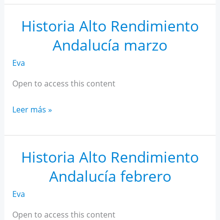
AR
Andalucía
Historia Alto Rendimiento
abril
Andalucía marzo
Eva
Open to access this content
Historia
Leer más »
Alto
Rendimiento
Andalucía
Historia Alto Rendimiento
marzo
Andalucía febrero
Eva
Open to access this content