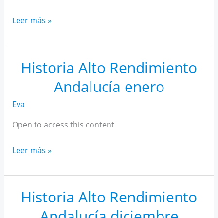
Historia
Leer más »
Alto
Rendimiento
Andalucía
Historia Alto Rendimiento
febrero
Andalucía enero
Eva
Open to access this content
Historia
Leer más »
Alto
Rendimiento
Andalucía
Historia Alto Rendimiento
enero
Andalucía diciembre