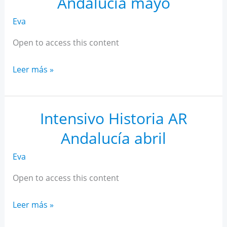
Andalucía mayo
Eva
Open to access this content
Intensivo
Leer más »
Historia
AR
Andalucía
Intensivo Historia AR
mayo
Andalucía abril
Eva
Open to access this content
Intensivo
Leer más »
Historia