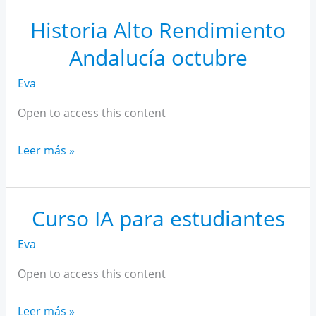
Rendimiento
Andalucía
Historia Alto Rendimiento
noviembre
Andalucía octubre
Eva
Open to access this content
Historia
Leer más »
Alto
Rendimiento
Andalucía
Curso IA para estudiantes
octubre
Eva
Open to access this content
Curso
Leer más »