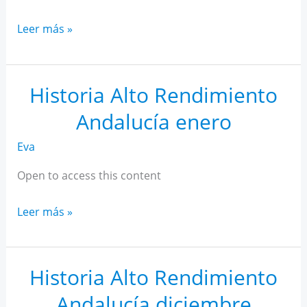
Historia
Leer más »
Alto
Rendimiento
Andalucía
Historia Alto Rendimiento
febrero
Andalucía enero
Eva
Open to access this content
Historia
Leer más »
Alto
Rendimiento
Andalucía
Historia Alto Rendimiento
enero
Andalucía diciembre