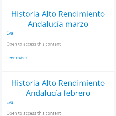
AR
Andalucía
Historia Alto Rendimiento
abril
Andalucía marzo
Eva
Open to access this content
Historia
Leer más »
Alto
Rendimiento
Andalucía
Historia Alto Rendimiento
marzo
Andalucía febrero
Eva
Open to access this content