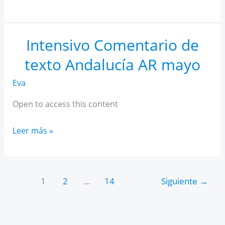
IA
para
estudiantes
Intensivo Comentario de
texto Andalucía AR mayo
Eva
Open to access this content
Intensivo
Leer más »
Comentario
de
texto
1
2
…
14
Siguiente
→
Andalucía
AR
mayo