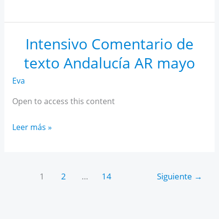
IA
para
estudiantes
Intensivo Comentario de
texto Andalucía AR mayo
Eva
Open to access this content
Intensivo
Leer más »
Comentario
de
texto
1
2
…
14
Siguiente
→
Andalucía
AR
mayo