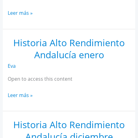
Historia
Leer más »
Alto
Rendimiento
Andalucía
Historia Alto Rendimiento
febrero
Andalucía enero
Eva
Open to access this content
Historia
Leer más »
Alto
Rendimiento
Andalucía
Historia Alto Rendimiento
enero
Andalucía diciembre