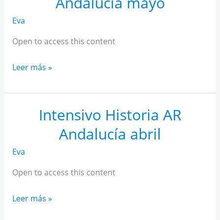
Andalucía mayo
Eva
Open to access this content
Intensivo
Leer más »
Historia
AR
Andalucía
Intensivo Historia AR
mayo
Andalucía abril
Eva
Open to access this content
Intensivo
Leer más »
Historia