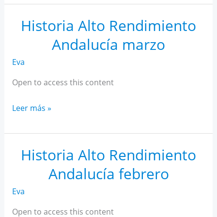
AR
Andalucía
Historia Alto Rendimiento
abril
Andalucía marzo
Eva
Open to access this content
Historia
Leer más »
Alto
Rendimiento
Andalucía
Historia Alto Rendimiento
marzo
Andalucía febrero
Eva
Open to access this content