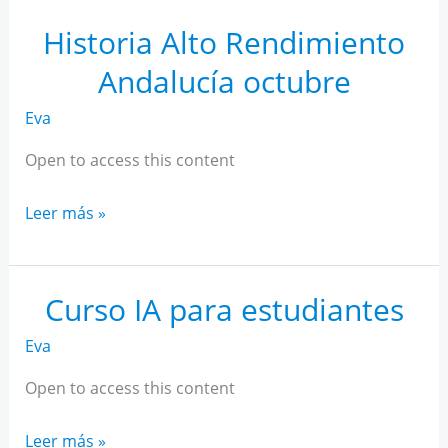
Rendimiento
Andalucía
Historia Alto Rendimiento
noviembre
Andalucía octubre
Eva
Open to access this content
Historia
Leer más »
Alto
Rendimiento
Andalucía
Curso IA para estudiantes
octubre
Eva
Open to access this content
Curso
Leer más »