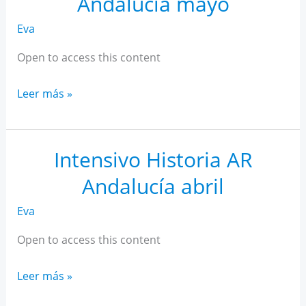
Andalucía mayo
Eva
Open to access this content
Intensivo
Leer más »
Historia
AR
Andalucía
Intensivo Historia AR
mayo
Andalucía abril
Eva
Open to access this content
Intensivo
Leer más »
Historia