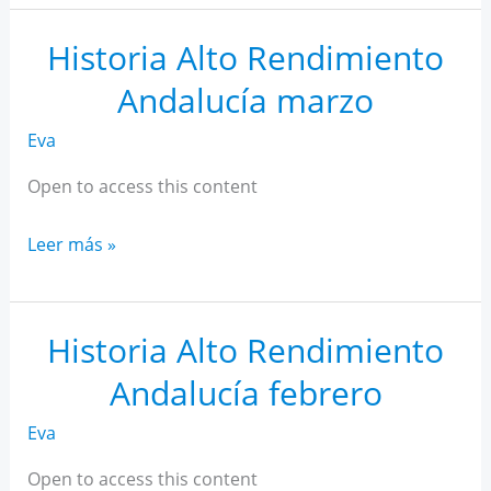
AR
Andalucía
Historia Alto Rendimiento
abril
Andalucía marzo
Eva
Open to access this content
Historia
Leer más »
Alto
Rendimiento
Andalucía
Historia Alto Rendimiento
marzo
Andalucía febrero
Eva
Open to access this content