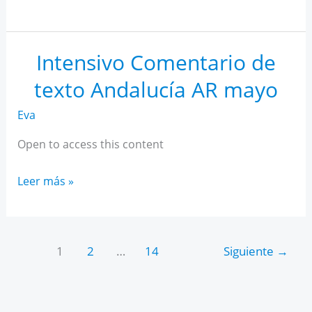
IA
para
estudiantes
Intensivo Comentario de
texto Andalucía AR mayo
Eva
Open to access this content
Intensivo
Leer más »
Comentario
de
texto
1
2
…
14
Siguiente
→
Andalucía
AR
mayo