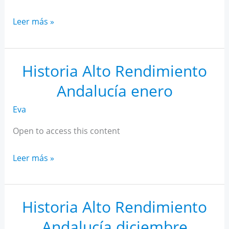
Historia
Leer más »
Alto
Rendimiento
Andalucía
Historia Alto Rendimiento
febrero
Andalucía enero
Eva
Open to access this content
Historia
Leer más »
Alto
Rendimiento
Andalucía
Historia Alto Rendimiento
enero
Andalucía diciembre