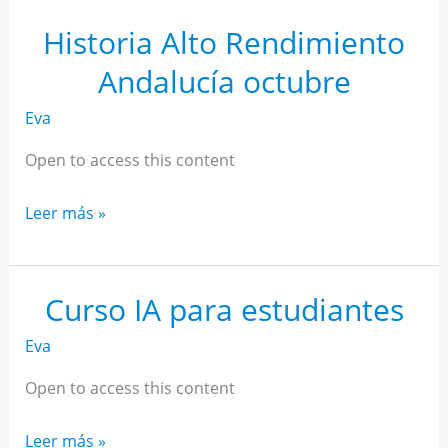
Rendimiento
Andalucía
Historia Alto Rendimiento
noviembre
Andalucía octubre
Eva
Open to access this content
Historia
Leer más »
Alto
Rendimiento
Andalucía
Curso IA para estudiantes
octubre
Eva
Open to access this content
Curso
Leer más »