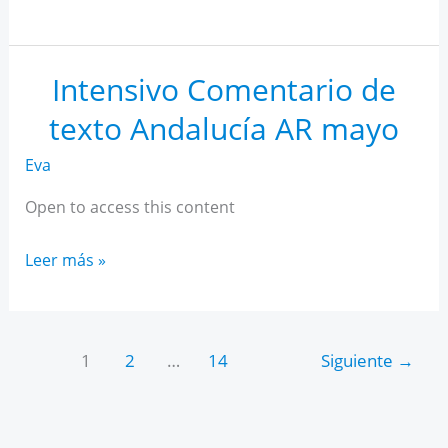
IA
para
estudiantes
Intensivo Comentario de
texto Andalucía AR mayo
Eva
Open to access this content
Intensivo
Leer más »
Comentario
de
texto
1
2
…
14
Siguiente
→
Andalucía
AR
mayo