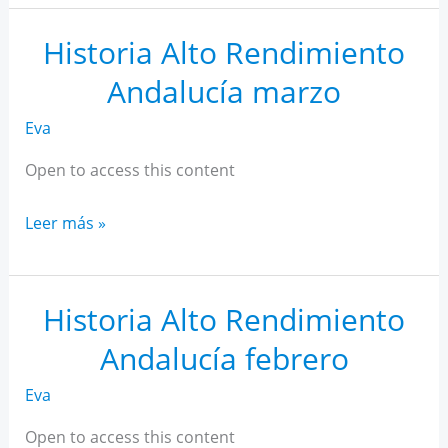
AR
Andalucía
Historia Alto Rendimiento
abril
Andalucía marzo
Eva
Open to access this content
Historia
Leer más »
Alto
Rendimiento
Andalucía
Historia Alto Rendimiento
marzo
Andalucía febrero
Eva
Open to access this content