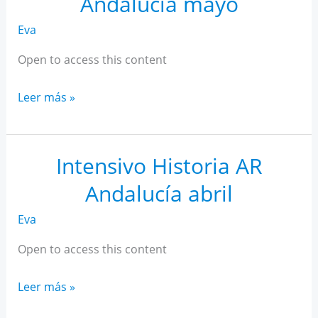
Andalucía mayo
Eva
Open to access this content
Intensivo
Leer más »
Historia
AR
Andalucía
Intensivo Historia AR
mayo
Andalucía abril
Eva
Open to access this content
Intensivo
Leer más »
Historia