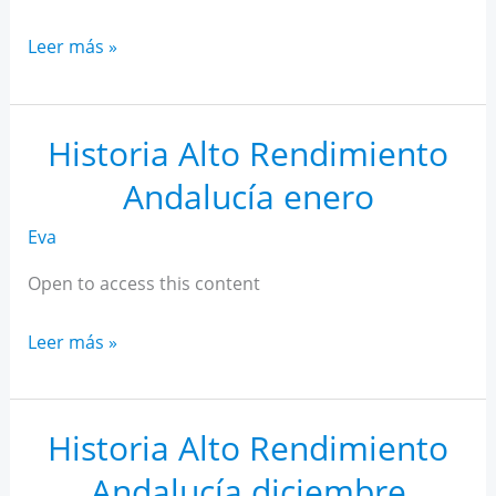
Historia
Leer más »
Alto
Rendimiento
Andalucía
Historia Alto Rendimiento
febrero
Andalucía enero
Eva
Open to access this content
Historia
Leer más »
Alto
Rendimiento
Andalucía
Historia Alto Rendimiento
enero
Andalucía diciembre