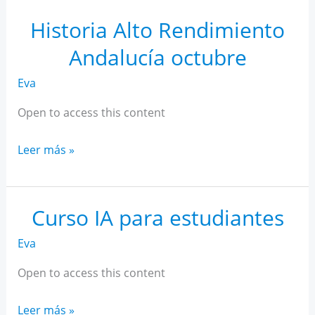
Rendimiento
Andalucía
Historia Alto Rendimiento
noviembre
Andalucía octubre
Eva
Open to access this content
Historia
Leer más »
Alto
Rendimiento
Andalucía
Curso IA para estudiantes
octubre
Eva
Open to access this content
Curso
Leer más »