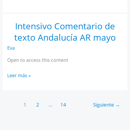
IA
para
estudiantes
Intensivo Comentario de
texto Andalucía AR mayo
Eva
Open to access this content
Intensivo
Leer más »
Comentario
de
texto
1
2
…
14
Siguiente
→
Andalucía
AR
mayo