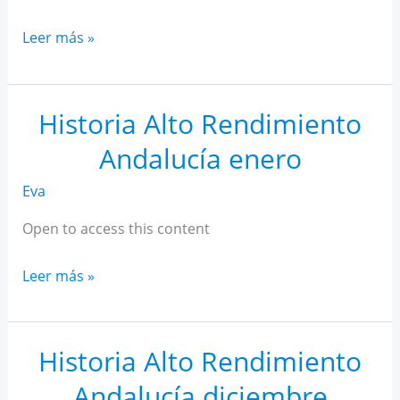
Historia
Leer más »
Alto
Rendimiento
Andalucía
Historia Alto Rendimiento
febrero
Andalucía enero
Eva
Open to access this content
Historia
Leer más »
Alto
Rendimiento
Andalucía
Historia Alto Rendimiento
enero
Andalucía diciembre