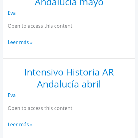
Andalucía mayo
Eva
Open to access this content
Intensivo
Leer más »
Historia
AR
Andalucía
Intensivo Historia AR
mayo
Andalucía abril
Eva
Open to access this content
Intensivo
Leer más »
Historia