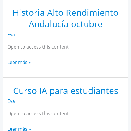
Rendimiento
Andalucía
Historia Alto Rendimiento
noviembre
Andalucía octubre
Eva
Open to access this content
Historia
Leer más »
Alto
Rendimiento
Andalucía
Curso IA para estudiantes
octubre
Eva
Open to access this content
Curso
Leer más »