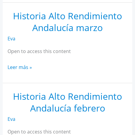
AR
Andalucía
Historia Alto Rendimiento
abril
Andalucía marzo
Eva
Open to access this content
Historia
Leer más »
Alto
Rendimiento
Andalucía
Historia Alto Rendimiento
marzo
Andalucía febrero
Eva
Open to access this content