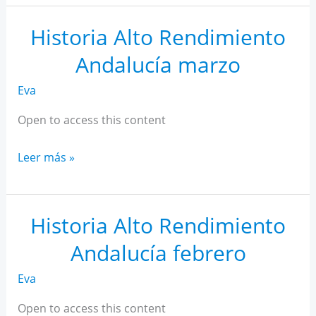
AR
Andalucía
Historia Alto Rendimiento
abril
Andalucía marzo
Eva
Open to access this content
Historia
Leer más »
Alto
Rendimiento
Andalucía
Historia Alto Rendimiento
marzo
Andalucía febrero
Eva
Open to access this content