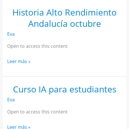
Rendimiento
Andalucía
Historia Alto Rendimiento
noviembre
Andalucía octubre
Eva
Open to access this content
Historia
Leer más »
Alto
Rendimiento
Andalucía
Curso IA para estudiantes
octubre
Eva
Open to access this content
Curso
Leer más »