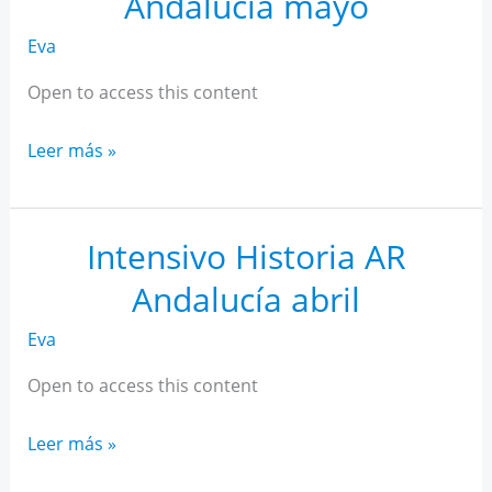
Andalucía mayo
Eva
Open to access this content
Intensivo
Leer más »
Historia
AR
Andalucía
Intensivo Historia AR
mayo
Andalucía abril
Eva
Open to access this content
Intensivo
Leer más »
Historia