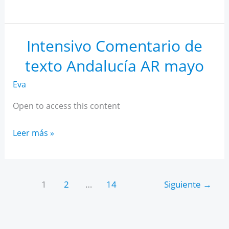
IA
para
estudiantes
Intensivo Comentario de
texto Andalucía AR mayo
Eva
Open to access this content
Intensivo
Leer más »
Comentario
de
texto
1
2
…
14
Siguiente
→
Andalucía
AR
mayo