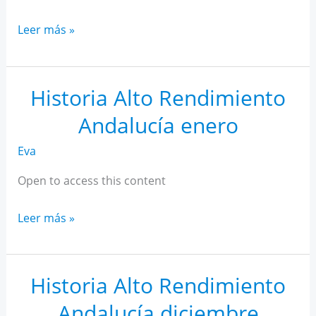
Historia
Leer más »
Alto
Rendimiento
Andalucía
Historia Alto Rendimiento
febrero
Andalucía enero
Eva
Open to access this content
Historia
Leer más »
Alto
Rendimiento
Andalucía
Historia Alto Rendimiento
enero
Andalucía diciembre