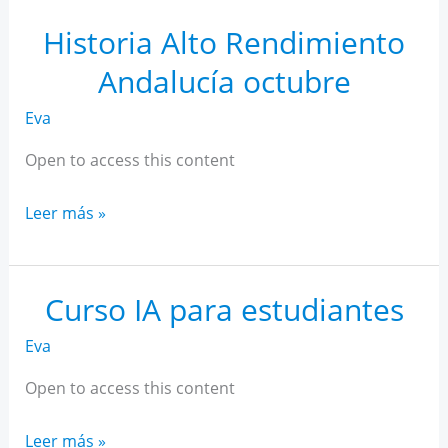
Rendimiento
Andalucía
Historia Alto Rendimiento
noviembre
Andalucía octubre
Eva
Open to access this content
Historia
Leer más »
Alto
Rendimiento
Andalucía
Curso IA para estudiantes
octubre
Eva
Open to access this content
Curso
Leer más »