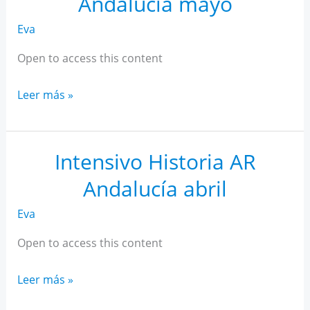
Andalucía mayo
Eva
Open to access this content
Intensivo
Leer más »
Historia
AR
Andalucía
Intensivo Historia AR
mayo
Andalucía abril
Eva
Open to access this content
Intensivo
Leer más »
Historia