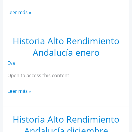
Historia
Leer más »
Alto
Rendimiento
Andalucía
Historia Alto Rendimiento
febrero
Andalucía enero
Eva
Open to access this content
Historia
Leer más »
Alto
Rendimiento
Andalucía
Historia Alto Rendimiento
enero
Andalucía diciembre