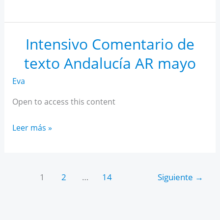
IA
para
estudiantes
Intensivo Comentario de
texto Andalucía AR mayo
Eva
Open to access this content
Intensivo
Leer más »
Comentario
de
texto
1
2
…
14
Siguiente
→
Andalucía
AR
mayo