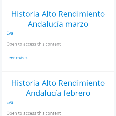
AR
Andalucía
Historia Alto Rendimiento
abril
Andalucía marzo
Eva
Open to access this content
Historia
Leer más »
Alto
Rendimiento
Andalucía
Historia Alto Rendimiento
marzo
Andalucía febrero
Eva
Open to access this content