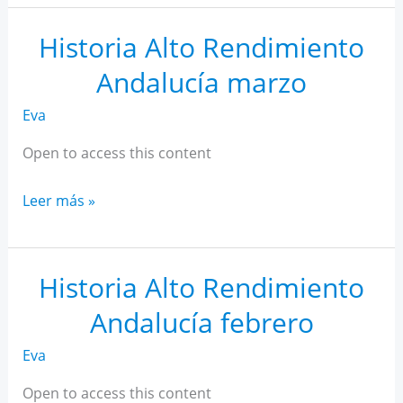
AR
Andalucía
Historia Alto Rendimiento
abril
Andalucía marzo
Eva
Open to access this content
Historia
Leer más »
Alto
Rendimiento
Andalucía
Historia Alto Rendimiento
marzo
Andalucía febrero
Eva
Open to access this content