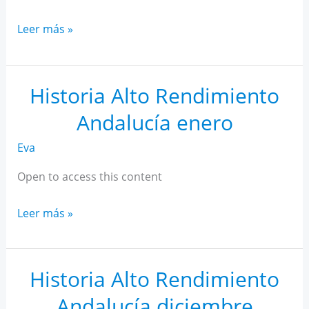
Historia
Leer más »
Alto
Rendimiento
Andalucía
Historia Alto Rendimiento
febrero
Andalucía enero
Eva
Open to access this content
Historia
Leer más »
Alto
Rendimiento
Andalucía
Historia Alto Rendimiento
enero
Andalucía diciembre