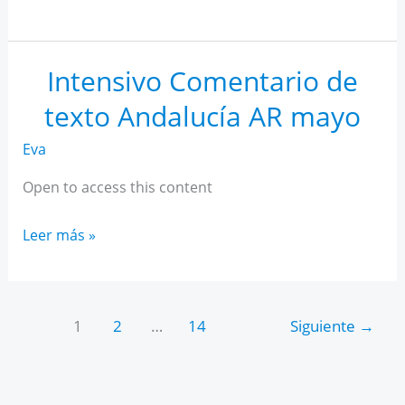
IA
para
estudiantes
Intensivo Comentario de
texto Andalucía AR mayo
Eva
Open to access this content
Intensivo
Leer más »
Comentario
de
texto
1
2
…
14
Siguiente
→
Andalucía
AR
mayo