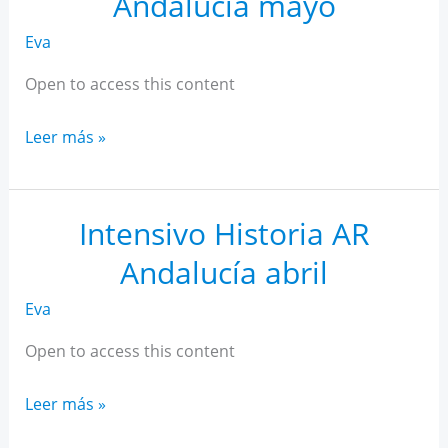
Andalucía mayo
Eva
Open to access this content
Intensivo
Leer más »
Historia
AR
Andalucía
Intensivo Historia AR
mayo
Andalucía abril
Eva
Open to access this content
Intensivo
Leer más »
Historia