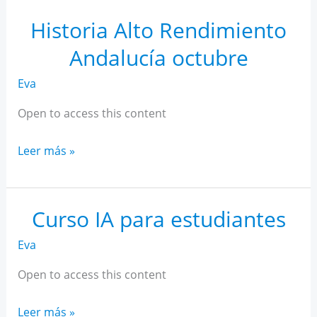
Rendimiento
Andalucía
Historia Alto Rendimiento
noviembre
Andalucía octubre
Eva
Open to access this content
Historia
Leer más »
Alto
Rendimiento
Andalucía
Curso IA para estudiantes
octubre
Eva
Open to access this content
Curso
Leer más »