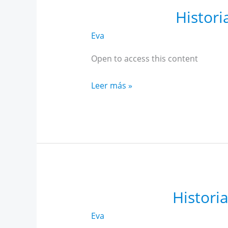
Histori
Eva
Open to access this content
Historia
Leer más »
Alto
Rendimiento
Andalucía
diciembre
Histori
Eva