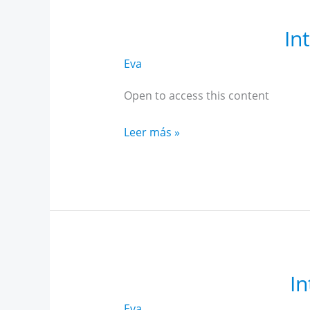
In
Eva
Open to access this content
Intensivo
Leer más »
Historia
AR
Andalucía
mayo
In
Eva