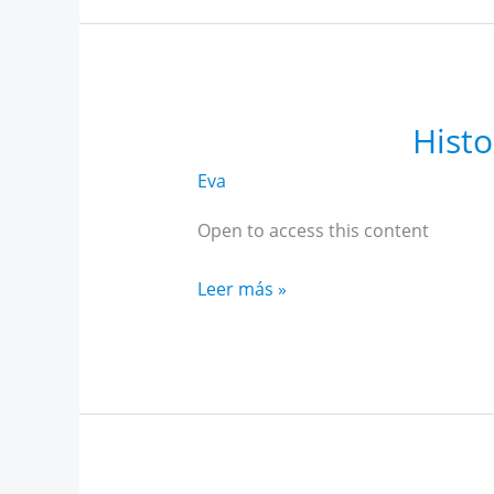
febrero
Histo
Eva
Open to access this content
Historia
Leer más »
Alto
Rendimiento
Andalucía
enero