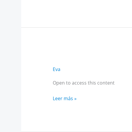
Alto
Rendimiento
Andalucía
octubre
Eva
Open to access this content
Curso
Leer más »
IA
para
estudiantes