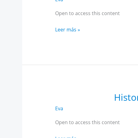
Open to access this content
Intensivo
Leer más »
Historia
AR
Andalucía
abril
Histo
Eva
Open to access this content