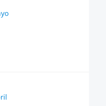
ayo
ril