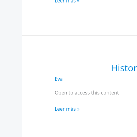
Historia
Leer más »
Alto
Rendimiento
Andalucía
marzo
Histo
Eva
Open to access this content
Historia
Leer más »
Alto
Rendimiento
Andalucía