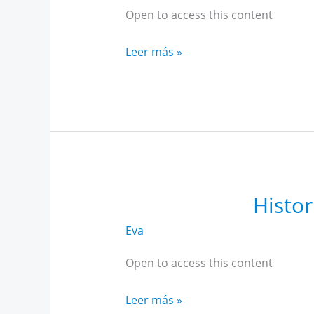
Open to access this content
Historia
Leer más »
Alto
Rendimiento
Andalucía
noviembre
Histor
Eva
Open to access this content
Historia
Leer más »