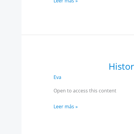
Historia
Leer más »
Alto
Rendimiento
Andalucía
marzo
Histo
Eva
Open to access this content
Historia
Leer más »
Alto
Rendimiento
Andalucía