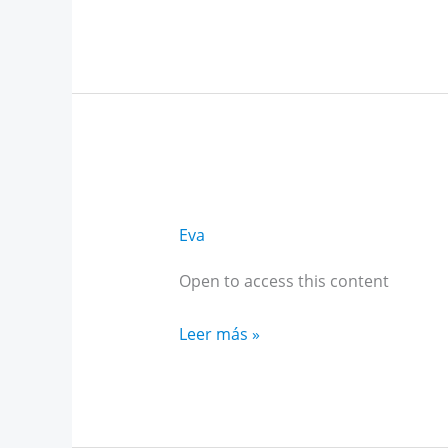
Alto
Rendimiento
Andalucía
octubre
Eva
Open to access this content
Curso
Leer más »
IA
para
estudiantes