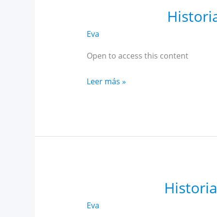
Histori
Eva
Open to access this content
Historia
Leer más »
Alto
Rendimiento
Andalucía
diciembre
Histori
Eva