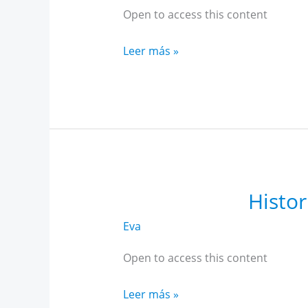
Open to access this content
Historia
Leer más »
Alto
Rendimiento
Andalucía
noviembre
Histor
Eva
Open to access this content
Historia
Leer más »