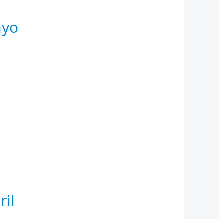
ayo
ril