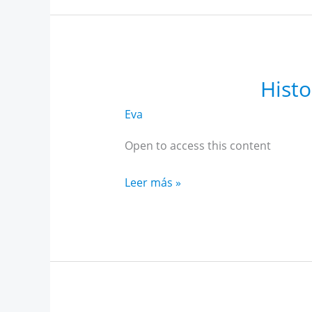
febrero
Histo
Eva
Open to access this content
Historia
Leer más »
Alto
Rendimiento
Andalucía
enero