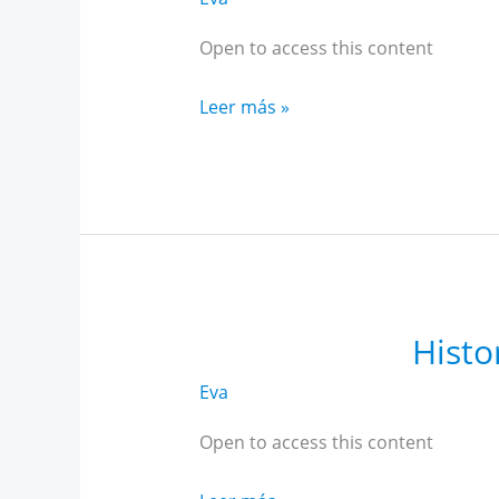
Open to access this content
Intensivo
Leer más »
Historia
AR
Andalucía
abril
Histo
Eva
Open to access this content