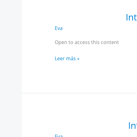
In
Eva
Open to access this content
Intensivo
Leer más »
Historia
AR
Andalucía
mayo
In
Eva