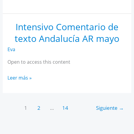
IA
para
estudiantes
Intensivo Comentario de
texto Andalucía AR mayo
Eva
Open to access this content
Intensivo
Leer más »
Comentario
de
texto
1
2
…
14
Siguiente
→
Andalucía
AR
mayo