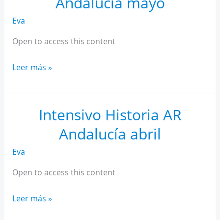
Andalucía mayo
Eva
Open to access this content
Intensivo
Leer más »
Historia
AR
Andalucía
Intensivo Historia AR
mayo
Andalucía abril
Eva
Open to access this content
Intensivo
Leer más »
Historia