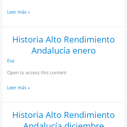
Historia
Leer más »
Alto
Rendimiento
Andalucía
Historia Alto Rendimiento
febrero
Andalucía enero
Eva
Open to access this content
Historia
Leer más »
Alto
Rendimiento
Andalucía
Historia Alto Rendimiento
enero
Andalucía diciembre