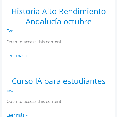
Rendimiento
Andalucía
Historia Alto Rendimiento
noviembre
Andalucía octubre
Eva
Open to access this content
Historia
Leer más »
Alto
Rendimiento
Andalucía
Curso IA para estudiantes
octubre
Eva
Open to access this content
Curso
Leer más »