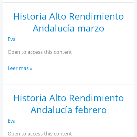
AR
Andalucía
Historia Alto Rendimiento
abril
Andalucía marzo
Eva
Open to access this content
Historia
Leer más »
Alto
Rendimiento
Andalucía
Historia Alto Rendimiento
marzo
Andalucía febrero
Eva
Open to access this content