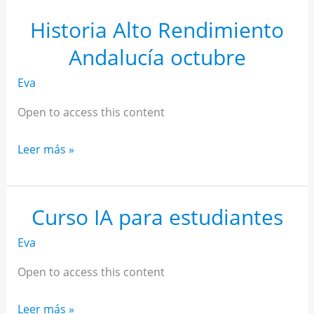
Rendimiento
Andalucía
Historia Alto Rendimiento
noviembre
Andalucía octubre
Eva
Open to access this content
Historia
Leer más »
Alto
Rendimiento
Andalucía
Curso IA para estudiantes
octubre
Eva
Open to access this content
Curso
Leer más »