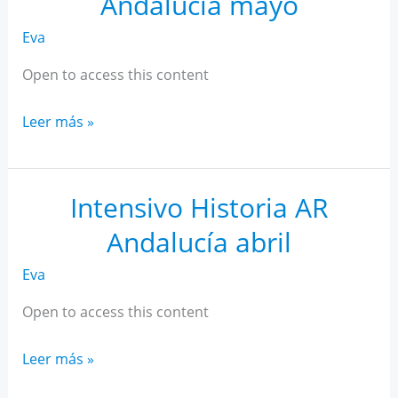
Andalucía mayo
Eva
Open to access this content
Intensivo
Leer más »
Historia
AR
Andalucía
Intensivo Historia AR
mayo
Andalucía abril
Eva
Open to access this content
Intensivo
Leer más »
Historia