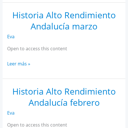
AR
Andalucía
Historia Alto Rendimiento
abril
Andalucía marzo
Eva
Open to access this content
Historia
Leer más »
Alto
Rendimiento
Andalucía
Historia Alto Rendimiento
marzo
Andalucía febrero
Eva
Open to access this content