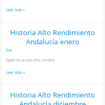
Historia
Leer más »
Alto
Rendimiento
Andalucía
Historia Alto Rendimiento
febrero
Andalucía enero
Eva
Open to access this content
Historia
Leer más »
Alto
Rendimiento
Andalucía
Historia Alto Rendimiento
enero
Andalucía diciembre