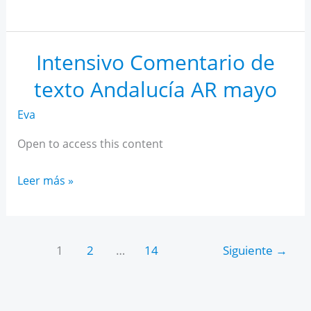
IA
para
estudiantes
Intensivo Comentario de
texto Andalucía AR mayo
Eva
Open to access this content
Intensivo
Leer más »
Comentario
de
texto
1
2
…
14
Siguiente
→
Andalucía
AR
mayo