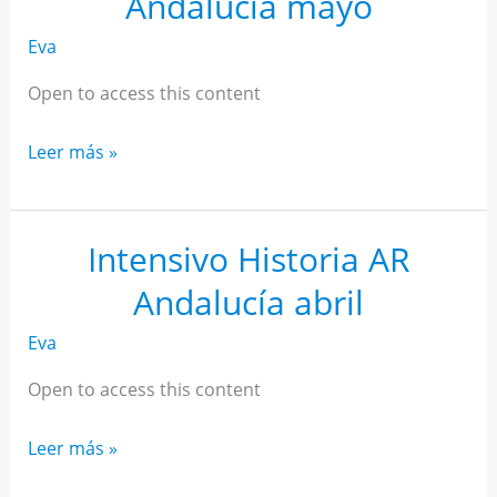
Andalucía mayo
Eva
Open to access this content
Intensivo
Leer más »
Historia
AR
Andalucía
Intensivo Historia AR
mayo
Andalucía abril
Eva
Open to access this content
Intensivo
Leer más »
Historia