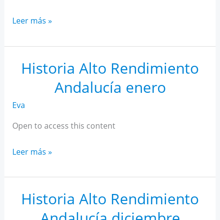
Historia
Leer más »
Alto
Rendimiento
Andalucía
Historia Alto Rendimiento
febrero
Andalucía enero
Eva
Open to access this content
Historia
Leer más »
Alto
Rendimiento
Andalucía
Historia Alto Rendimiento
enero
Andalucía diciembre