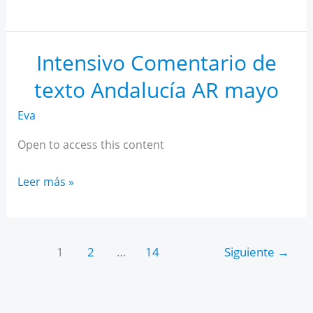
IA
para
estudiantes
Intensivo Comentario de
texto Andalucía AR mayo
Eva
Open to access this content
Intensivo
Leer más »
Comentario
de
texto
1
2
…
14
Siguiente
→
Andalucía
AR
mayo