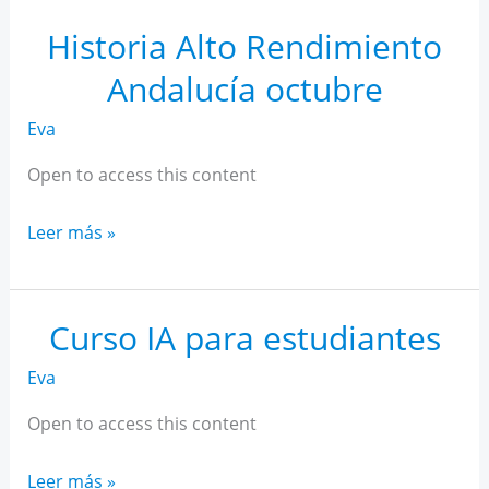
Rendimiento
Andalucía
Historia Alto Rendimiento
noviembre
Andalucía octubre
Eva
Open to access this content
Historia
Leer más »
Alto
Rendimiento
Andalucía
Curso IA para estudiantes
octubre
Eva
Open to access this content
Curso
Leer más »