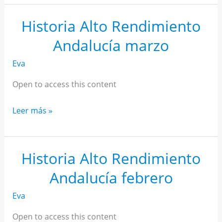
AR
Andalucía
Historia Alto Rendimiento
abril
Andalucía marzo
Eva
Open to access this content
Historia
Leer más »
Alto
Rendimiento
Andalucía
Historia Alto Rendimiento
marzo
Andalucía febrero
Eva
Open to access this content