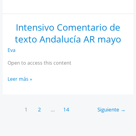
IA
para
estudiantes
Intensivo Comentario de
texto Andalucía AR mayo
Eva
Open to access this content
Intensivo
Leer más »
Comentario
de
texto
1
2
…
14
Siguiente
→
Andalucía
AR
mayo