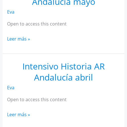
Andalucía mayo
Eva
Open to access this content
Intensivo
Leer más »
Historia
AR
Andalucía
Intensivo Historia AR
mayo
Andalucía abril
Eva
Open to access this content
Intensivo
Leer más »
Historia