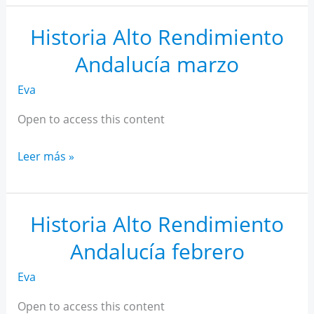
AR
Andalucía
Historia Alto Rendimiento
abril
Andalucía marzo
Eva
Open to access this content
Historia
Leer más »
Alto
Rendimiento
Andalucía
Historia Alto Rendimiento
marzo
Andalucía febrero
Eva
Open to access this content