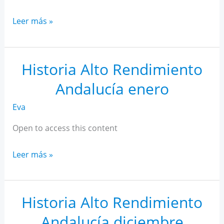
Historia
Leer más »
Alto
Rendimiento
Andalucía
Historia Alto Rendimiento
febrero
Andalucía enero
Eva
Open to access this content
Historia
Leer más »
Alto
Rendimiento
Andalucía
Historia Alto Rendimiento
enero
Andalucía diciembre