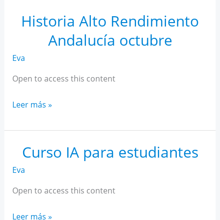
Rendimiento
Andalucía
Historia Alto Rendimiento
noviembre
Andalucía octubre
Eva
Open to access this content
Historia
Leer más »
Alto
Rendimiento
Andalucía
Curso IA para estudiantes
octubre
Eva
Open to access this content
Curso
Leer más »